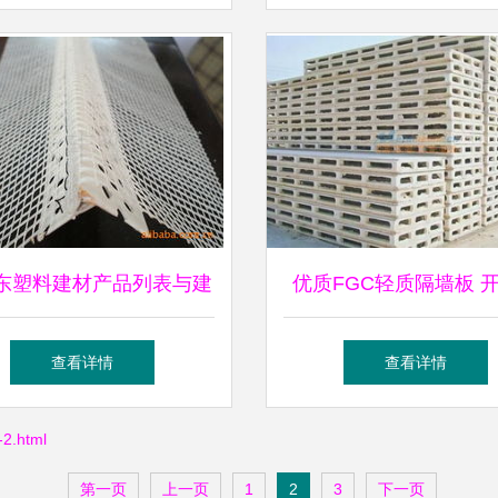
态建材
东塑料建材产品列表与建
优质FGC轻质隔墙板 
筑应用解析
鼎瑞新型建筑材料供应
查看详情
查看详情
市场应用
2.html
第一页
上一页
1
2
3
下一页