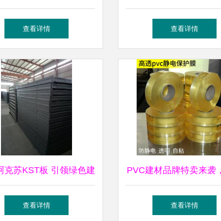
定制化艺术
石
查看详情
查看详情
阿克苏KST板 引领绿色建
PVC建材品牌特卖来袭
潮流的钢构轻强板环保生
1折起抢购热卖好
查看详情
查看详情