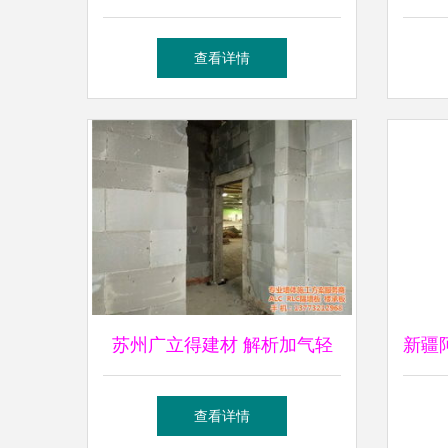
代需求的完美融合——鄄城县
查看详情
佳正建材厂专注复古老青砖
苏州广立得建材 解析加气轻
新疆
质砖在现代建筑中的应用与优
筑新
查看详情